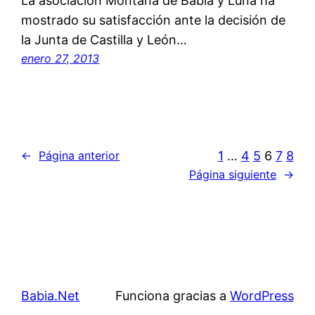
La asociación Montaña de Babia y Luna ha
mostrado su satisfacción ante la decisión de
la Junta de Castilla y León…
enero 27, 2013
1
…
4
5
6
7
8
←
Página anterior
Página siguiente
→
Babia.Net
Funciona gracias a
WordPress