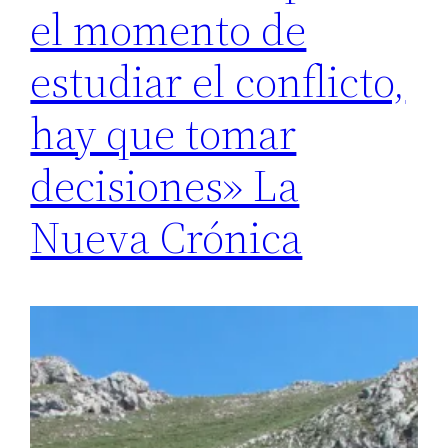
el momento de
estudiar el conflicto,
hay que tomar
decisiones» La
Nueva Crónica