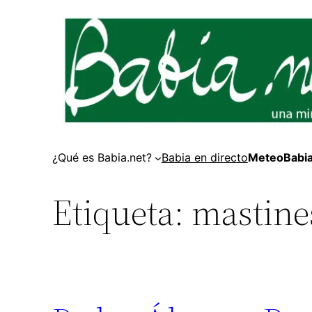
Saltar
al
contenido
¿Qué es Babia.net?
Babia en directo
MeteoBabi
Etiqueta:
mastine