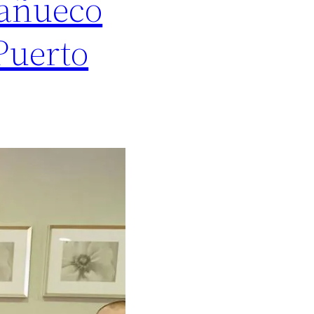
Mañueco
 Puerto