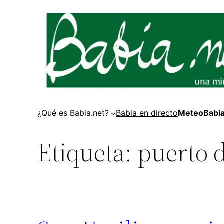
Saltar
al
contenido
¿Qué es Babia.net?
Babia en directo
MeteoBabi
Etiqueta:
puerto 