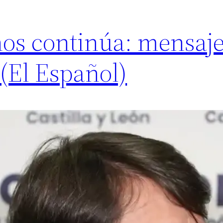
inos continúa: mensaj
(El Español)