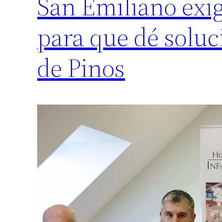
San Emiliano exi
para que dé soluci
de Pinos