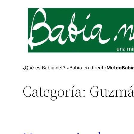
Saltar
al
contenido
¿Qué es Babia.net?
Babia en directo
MeteoBabi
Categoría:
Guzmá