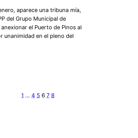
nero, aparece una tribuna mía,
 PP del Grupo Municipal de
 anexionar el Puerto de Pinos al
r unanimidad en el pleno del
1
…
4
5
6
7
8