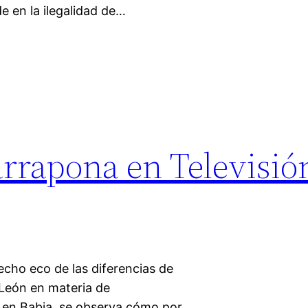
de en la ilegalidad de…
arrapona en Televisió
echo eco de las diferencias de
 León en materia de
 en Babia, se observa cómo por