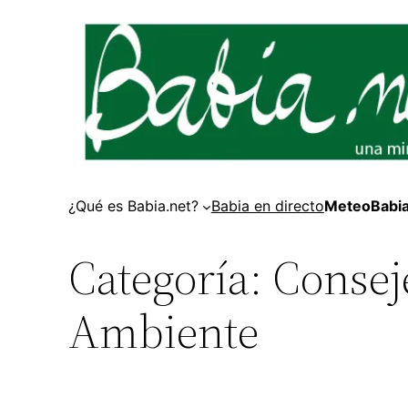
Saltar
al
contenido
¿Qué es Babia.net?
Babia en directo
MeteoBabi
Categoría:
Consej
Ambiente