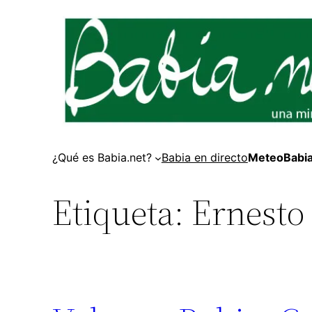
Saltar
al
contenido
¿Qué es Babia.net?
Babia en directo
MeteoBabi
Etiqueta:
Ernesto