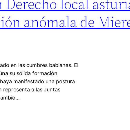
n Derecho local astur
ción anómala de Miere
lado en las cumbres babianas. El
aúna su sólida formación
 haya manifestado una postura
n representa a las Juntas
 cambio…