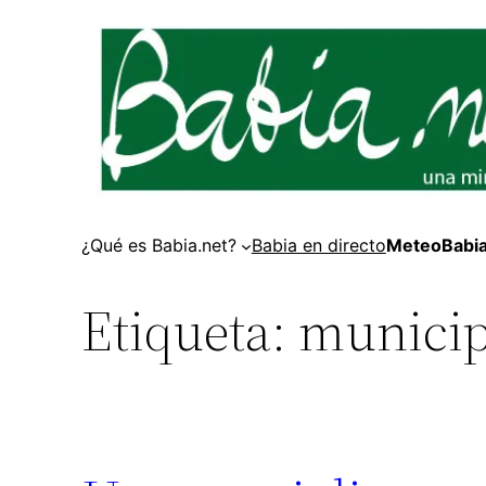
Saltar
al
contenido
¿Qué es Babia.net?
Babia en directo
MeteoBabi
Etiqueta:
municip