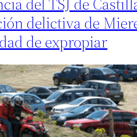
ia del TSJ de Castill
ción delictiva de Mier
idad de expropiar