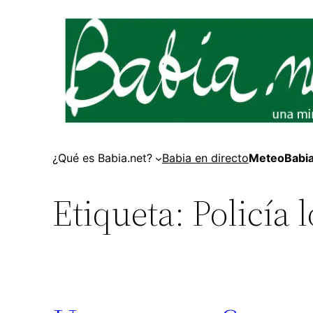
Saltar
al
contenido
¿Qué es Babia.net?
Babia en directo
MeteoBabi
Etiqueta:
Policía 