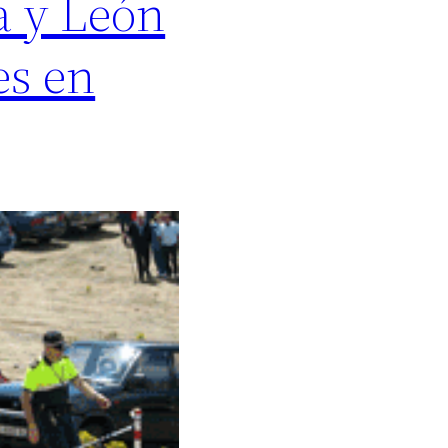
a y León
es en