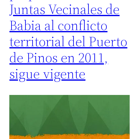
Juntas Vecinales de
Babia al conflicto
territorial del Puerto
de Pinos en 2011,
sigue vigente