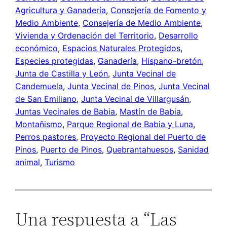
Agricultura y Ganadería
, 
Consejería de Fomento y
Medio Ambiente
, 
Consejería de Medio Ambiente,
Vivienda y Ordenación del Territorio
, 
Desarrollo
económico
, 
Espacios Naturales Protegidos
, 
Especies protegidas
, 
Ganadería
, 
Hispano-bretón
, 
Junta de Castilla y León
, 
Junta Vecinal de
Candemuela
, 
Junta Vecinal de Pinos
, 
Junta Vecinal
de San Emiliano
, 
Junta Vecinal de Villargusán
, 
Juntas Vecinales de Babia
, 
Mastín de Babia
, 
Montañismo
, 
Parque Regional de Babia y Luna
, 
Perros pastores
, 
Proyecto Regional del Puerto de
Pinos
, 
Puerto de Pinos
, 
Quebrantahuesos
, 
Sanidad
animal
, 
Turismo
Una respuesta a “Las