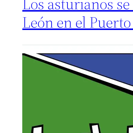
Los asturianos se 
León en el Puerto