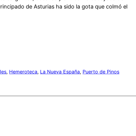
rincipado de Asturias ha sido la gota que colmó el
les
, 
Hemeroteca
, 
La Nueva España
, 
Puerto de Pinos