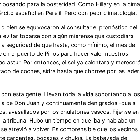
 y posando para la posteridad. Como Hillary en la cim
rcito español en Perejil. Pero con peor climatología.
o bien se equivocaron al consultar el pronóstico del
a evitar toparse con algún mierense que custodiara
la seguridad de que hasta, como mínimo, el mes de
 en el puerto de Pinos para hacer valer nuestros
ad astur. Por entonces, el sol ya calentará y merecerá
tado de coches, sidra hasta que chorree por las lade
on esta gente. Llevan toda la vida soportando a lo
cia de Don Juan y continuamente denigrados -que si
os, avasallados por los chuletones vascos. Fíjense en
 la tribuna. Hubo un tiempo en que iba y hablaba un
 se atrevió a volver. Es comprensible que los vecinos
te cargantes, bocazas y chulos. La babayada de