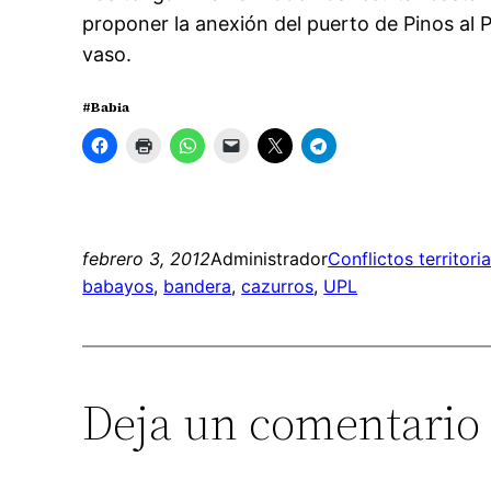
proponer la anexión del puerto de Pinos al P
vaso.
#Babia
febrero 3, 2012
Administrador
Conflictos territoria
babayos
, 
bandera
, 
cazurros
, 
UPL
Deja un comentario