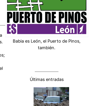
la
Babia es León, el Puerto de Pinos,
s.
también.
os;
el
Últimas entradas