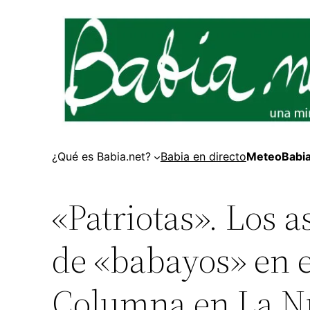
¿Qué es Babia.net?
Babia en directo
MeteoBabi
«Patriotas». Los 
de «babayos» en e
Columna en La N