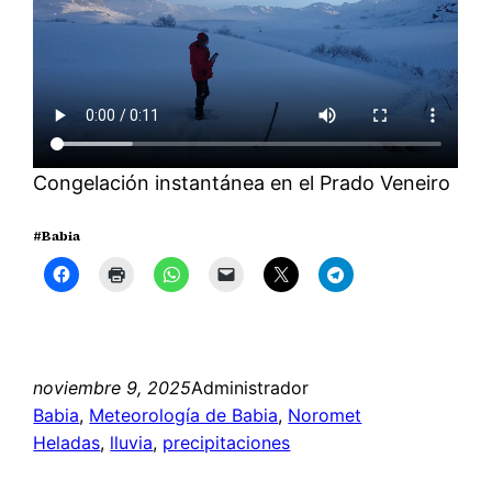
Congelación instantánea en el Prado Veneiro
#Babia
noviembre 9, 2025
Administrador
Babia
, 
Meteorología de Babia
, 
Noromet
Heladas
, 
lluvia
, 
precipitaciones