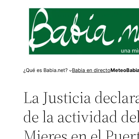
¿Qué es Babia.net?
Babia en directo
MeteoBabi
La Justicia declar
de la actividad d
Mieres en el Puer