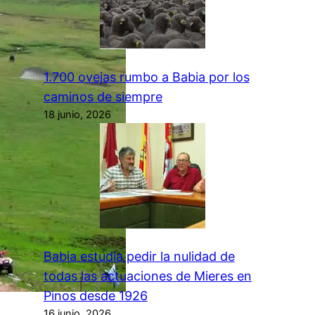
1.700 ovejas rumbo a Babia por los
caminos de siempre
18 junio, 2026
Babia estudia pedir la nulidad de
todas las actuaciones de Mieres en
Pinos desde 1926
16 junio, 2026